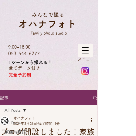
google-site-
verification=C7NKVyaCp5uOX5Z8Y9oZz02h0Q7ZdJtVeQPCBg3b23Y
みんなで撮る
オハナフォト
Family photo studio
9:00~18:00
053-544-6277
​メニュー
1シーンから撮れる！
全てデータ付き
完全予約制
記事
All Posts
オハナフォト
All Posts
2024年3月26日
読了時間: 1分
ブログ開設しました！家族
家族写真館