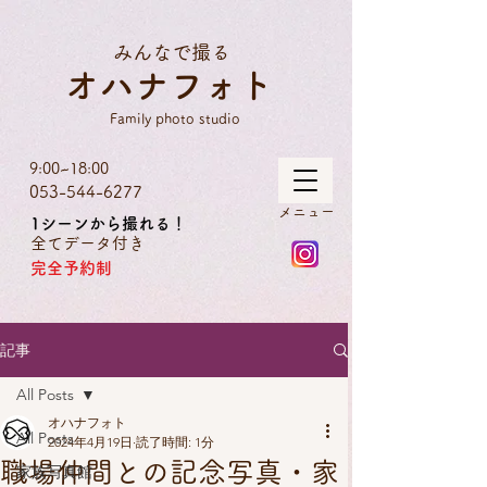
google-site-
verification=C7NKVyaCp5uOX5Z8Y9oZz02h0Q7ZdJtVeQPCBg3b23Y
みんなで撮る
オハナフォト
Family photo studio
9:00~18:00
053-544-6277
​メニュー
1シーンから撮れる！
全てデータ付き
完全予約制
記事
All Posts
オハナフォト
All Posts
2024年4月19日
読了時間: 1分
職場仲間との記念写真・家
家族写真館